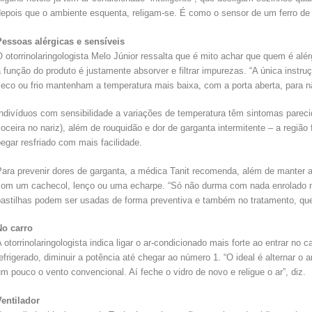
depois que o ambiente esquenta, religam-se. É como o sensor de um ferro de
Pessoas alérgicas e sensíveis
 otorrinolaringologista Melo Júnior ressalta que é mito achar que quem é alé
 função do produto é justamente absorver e filtrar impurezas. “A única instr
seco ou frio mantenham a temperatura mais baixa, com a porta aberta, para n
ndivíduos com sensibilidade a variações de temperatura têm sintomas parecid
oceira no nariz), além de rouquidão e dor de garganta intermitente – a regi
egar resfriado com mais facilidade.
Para prevenir dores de garganta, a médica Tanit recomenda, além de manter 
com um cachecol, lenço ou uma echarpe. “Só não durma com nada enrolado na
astilhas podem ser usadas de forma preventiva e também no tratamento, que c
No carro
 otorrinolaringologista indica ligar o ar-condicionado mais forte ao entrar no c
efrigerado, diminuir a potência até chegar ao número 1. “O ideal é alternar o 
m pouco o vento convencional. Aí feche o vidro de novo e religue o ar”, diz.
Ventilador