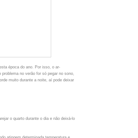
ta época do ano. Por isso, o ar-
problema no verão for só pegar no sono,
corde muito durante a noite, aí pode deixar
ejar o quarto durante o dia e não deixá-lo
ando atingem determinada temperatura e,