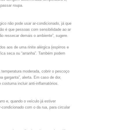
 passar roupa.
rgico não pode usar ar-condicionado, já que
ução é que pessoas com sensibilidade ao ar
ão ressecar demais o ambiente”, sugere.
os aos de uma rinite alérgica (espirros e
ão fica seca ou “arranha”. Também podem
a temperatura moderada, cobrir o pescoço
 garganta”, alerta. Em caso de dor,
ostuma incluir anti-inflamatórios.
arro e, quando o veículo já estiver
ar-condicionado com o da rua, para circular