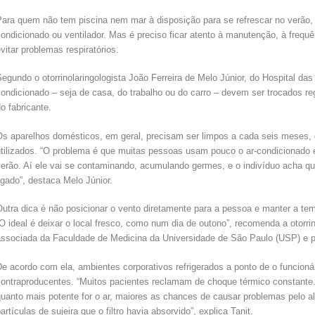
ara quem não tem piscina nem mar à disposição para se refrescar no verão, a
ondicionado ou ventilador. Mas é preciso ficar atento à manutenção, à frequê
vitar problemas respiratórios.
egundo o otorrinolaringologista João Ferreira de Melo Júnior, do Hospital das 
condicionado – seja de casa, do trabalho ou do carro – devem ser trocados r
o fabricante.
Os aparelhos domésticos, em geral, precisam ser limpos a cada seis meses
utilizados. “O problema é que muitas pessoas usam pouco o ar-condicionado e
erão. Aí ele vai se contaminando, acumulando germes, e o indivíduo acha que
igado”, destaca Melo Júnior.
utra dica é não posicionar o vento diretamente para a pessoa e manter a tem
O ideal é deixar o local fresco, como num dia de outono”, recomenda a otorri
associada da Faculdade de Medicina da Universidade de São Paulo (USP) e p
e acordo com ela, ambientes corporativos refrigerados a ponto de o funcioná
contraproducentes. “Muitos pacientes reclamam de choque térmico constante.
uanto mais potente for o ar, maiores as chances de causar problemas pelo al
artículas de sujeira que o filtro havia absorvido”, explica Tanit.