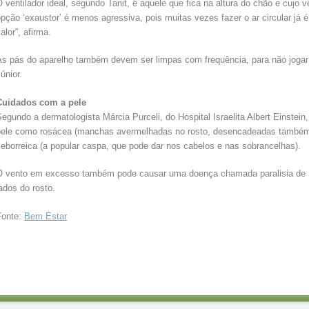
 ventilador ideal, segundo Tanit, é aquele que fica na altura do chão e cujo 
pção ‘exaustor’ é menos agressiva, pois muitas vezes fazer o ar circular já é
alor”, afirma.
As pás do aparelho também devem ser limpas com frequência, para não jogar 
únior.
Cuidados com a pele
egundo a dermatologista Márcia Purceli, do Hospital Israelita Albert Einstein
pele como rosácea (manchas avermelhadas no rosto, desencadeadas também p
eborreica (a popular caspa, que pode dar nos cabelos e nas sobrancelhas).
O vento em excesso também pode causar uma doença chamada paralisia de B
ados do rosto.
Fonte:
Bem Estar