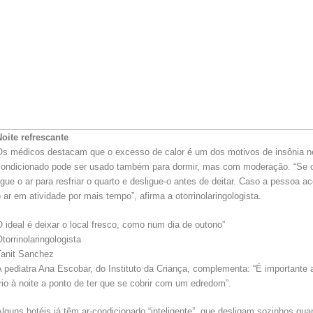
Noite refrescante
Os médicos destacam que o excesso de calor é um dos motivos de insônia nes
condicionado pode ser usado também para dormir, mas com moderação. “Se o 
igue o ar para resfriar o quarto e desligue-o antes de deitar. Caso a pessoa a
 ar em atividade por mais tempo”, afirma a otorrinolaringologista.
 ideal é deixar o local fresco, como num dia de outono”
torrinolaringologista
Tanit Sanchez
 pediatra Ana Escobar, do Instituto da Criança, complementa: “É importante ar
rio à noite a ponto de ter que se cobrir com um edredom”.
lguns hotéis já têm ar-condicionado “inteligente”, que desligam sozinhos qu