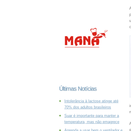
p
u
Últimas Notícias
Intolerância à lactose atinge até
i
70% dos adultos brasileiros
Suar é importante para manter a
temperatura, mas não emagrece
g
Aprenda a usar bem o ventilador e