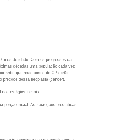
 anos de idade. Com os progressos da
próximas décadas uma população cada vez
 portanto, que mais casos de CP serão
o precoce dessa neoplasia (câncer).
nos estágios iniciais.
a porção inicial. As secreções prostáticas
ossam influenciar o seu desenvolvimento.