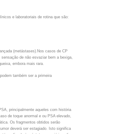
icos e laboratoriais de rotina que são:
vançada (metástases).Nos casos de CP
aco, sensação de não esvaziar bem a bexiga,
queixa, embora mais rara.
l podem também ser a primeira
PSA, principalmente aqueles com história
caso de toque anormal e ou PSA elevado,
ática. Os fragmentos obtidos serão
mor deverá ser estagiado. Isto significa