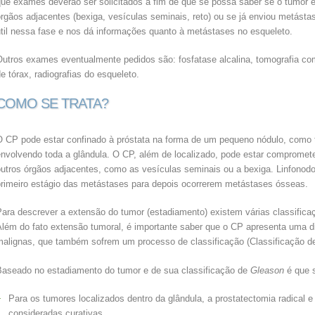
ue exames deverão ser solicitados a fim de que se possa saber se o tumor es
rgãos adjacentes (bexiga, vesículas seminais, reto) ou se já enviou metásta
útil nessa fase e nos dá informações quanto à metástases no esqueleto.
Outros exames eventualmente pedidos são: fosfatase alcalina, tomografia co
e tórax, radiografias do esqueleto.
COMO SE TRATA?
O CP pode estar confinado à próstata na forma de um pequeno nódulo, como t
nvolvendo toda a glândula. O CP, além de localizado, pode estar compromete
utros órgãos adjacentes, como as vesículas seminais ou a bexiga. Linfonodo
primeiro estágio das metástases para depois ocorrerem metástases ósseas.
Para descrever a extensão do tumor (estadiamento) existem várias classifica
Além do fato extensão tumoral, é importante saber que o CP apresenta uma d
malignas, que também sofrem um processo de classificação (Classificação 
Baseado no estadiamento do tumor e de sua classificação de
Gleason
é que s
Para os tumores localizados dentro da glândula, a prostatectomia radical e
consideradas curativas.