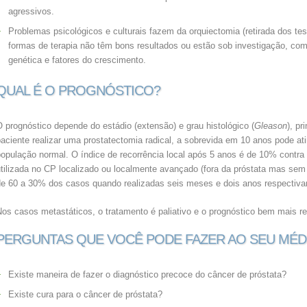
agressivos.
Problemas psicológicos e culturais fazem da orquiectomia (retirada dos te
formas de terapia não têm bons resultados ou estão sob investigação, como
genética e fatores do crescimento.
QUAL É O PROGNÓSTICO?
 prognóstico depende do estádio (extensão) e grau histológico (
Gleason
), pr
aciente realizar uma prostatectomia radical, a sobrevida em 10 anos pode at
opulação normal. O índice de recorrência local após 5 anos é de 10% contra 
utilizada no CP localizado ou localmente avançado (fora da próstata mas sem
de 60 a 30% dos casos quando realizadas seis meses e dois anos respectiva
os casos metastáticos, o tratamento é paliativo e o prognóstico bem mais r
PERGUNTAS QUE VOCÊ PODE FAZER AO SEU MÉD
Existe maneira de fazer o diagnóstico precoce do câncer de próstata?
Existe cura para o câncer de próstata?