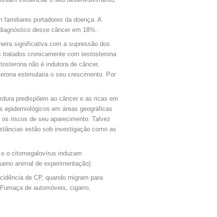
em familiares portadores da doença. A
 diagnóstico desse câncer em 18%.
neira significativa com a supressão dos
s tratados cronicamente com testosterona
osterona não é indutora de câncer,
erona estimularia o seu crescimento. Por
ordura predispõem ao câncer e as ricas em
s epidemiológicos em áreas geográficas
 os riscos de seu aparecimento. Talvez
bstâncias estão sob investigação como as
 e o citomegalovírus induzam
queno animal de experimentação).
incidência de CP, quando migram para
 Fumaça de automóveis, cigarro,