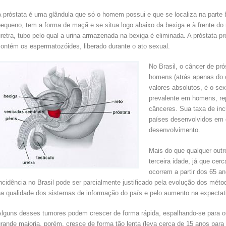
A próstata é uma glândula que só o homem possui e que se localiza na parte
equeno, tem a forma de maçã e se situa logo abaixo da bexiga e à frente do r
retra, tubo pelo qual a urina armazenada na bexiga é eliminada. A próstata 
contém os espermatozóides, liberado durante o ato sexual.
No Brasil, o câncer de pr
homens (atrás apenas do 
valores absolutos, é o s
prevalente em homens, re
cânceres. Sua taxa de inc
países desenvolvidos em
desenvolvimento.
Mais do que qualquer outr
terceira idade, já que ce
ocorrem a partir dos 65 
ncidência no Brasil pode ser parcialmente justificado pela evolução dos mét
na qualidade dos sistemas de informação do país e pelo aumento na expectati
Alguns desses tumores podem crescer de forma rápida, espalhando-se para ou
rande maioria, porém, cresce de forma tão lenta (leva cerca de 15 anos para 