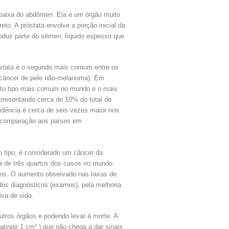
 baixa do abdômen. Ela é um órgão muito
eto. A próstata envolve a porção inicial da
produz parte do sêmen, líquido espesso que
óstata é o segundo mais comum entre os
câncer de pele não-melanoma). Em
exto tipo mais comum no mundo e o mais
presentando cerca de 10% do total de
idência é cerca de seis vezes maior nos
 comparação aos países em
o tipo, é considerado um câncer da
rca de três quartos dos casos no mundo
anos. O aumento observado nas taxas de
odos diagnósticos (exames), pela melhoria
va de vida.
tros órgãos e podendo levar à morte. A
atingir 1 cm³ ) que não chega a dar sinais