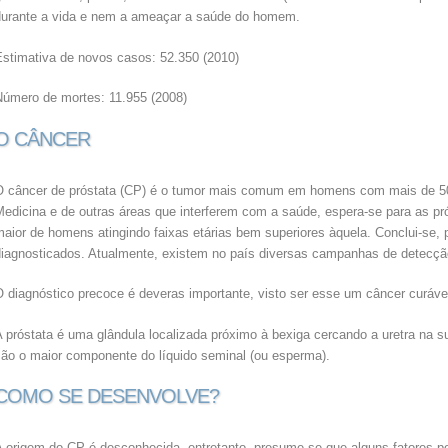
durante a vida e nem a ameaçar a saúde do homem.
Estimativa de novos casos: 52.350 (2010)
Número de mortes: 11.955 (2008)
O CÂNCER
O câncer de próstata (CP) é o tumor mais comum em homens com mais de 50
Medicina e de outras áreas que interferem com a saúde, espera-se para as 
maior de homens atingindo faixas etárias bem superiores àquela. Conclui-se,
diagnosticados. Atualmente, existem no país diversas campanhas de detecçã
 diagnóstico precoce é deveras importante, visto ser esse um câncer curável 
 próstata é uma glândula localizada próximo à bexiga cercando a uretra na su
são o maior componente do líquido seminal (ou esperma).
COMO SE DESENVOLVE?
A origem do CP é desconhecida, entretanto, presume-se que alguns fatores p