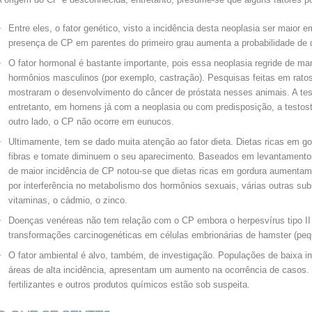
Entre eles, o fator genético, visto a incidência desta neoplasia ser maior 
presença de CP em parentes do primeiro grau aumenta a probabilidade de
O fator hormonal é bastante importante, pois essa neoplasia regride de ma
hormônios masculinos (por exemplo, castração). Pesquisas feitas em rato
mostraram o desenvolvimento do câncer de próstata nesses animais. A test
entretanto, em homens já com a neoplasia ou com predisposição, a testost
outro lado, o CP não ocorre em eunucos.
Ultimamente, tem se dado muita atenção ao fator dieta. Dietas ricas em g
fibras e tomate diminuem o seu aparecimento. Baseados em levantamento
de maior incidência de CP notou-se que dietas ricas em gordura aumentam
por interferência no metabolismo dos hormônios sexuais, várias outras su
vitaminas, o cádmio, o zinco.
Doenças venéreas não tem relação com o CP embora o herpesvírus tipo II
transformações carcinogenéticas em células embrionárias de hamster (pe
O fator ambiental é alvo, também, de investigação. Populações de baixa 
áreas de alta incidência, apresentam um aumento na ocorrência de casos.
fertilizantes e outros produtos químicos estão sob suspeita.