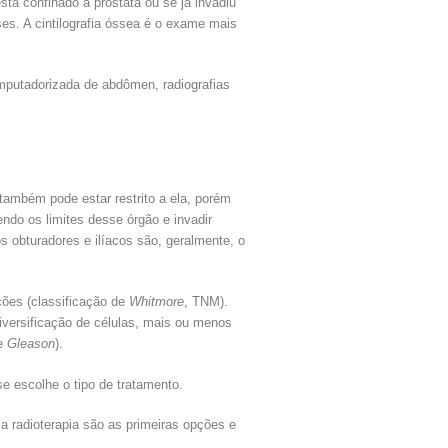
tá confinado à próstata ou se já invadiu
ses. A cintilografia óssea é o exame mais
mputadorizada de abdômen, radiografias
ambém pode estar restrito a ela, porém
ndo os limites desse órgão e invadir
s obturadores e ilíacos são, geralmente, o
ções (classificação de
Whitmore
, TNM).
iversificação de células, mais ou menos
de
Gleason
).
e escolhe o tipo de tratamento.
 a radioterapia são as primeiras opções e