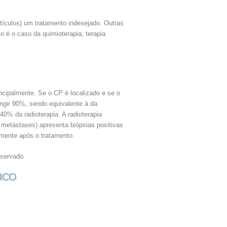
stículos) um tratamento indesejado. Outras
 é o caso da quimioterapia, terapia
incipalmente. Se o CP é localizado e se o
ingir 90%, sendo equivalente à da
40% da radioterapia. A radioterapia
 metástases) apresenta biópsias positivas
mente após o tratamento.
eservado.
ICO