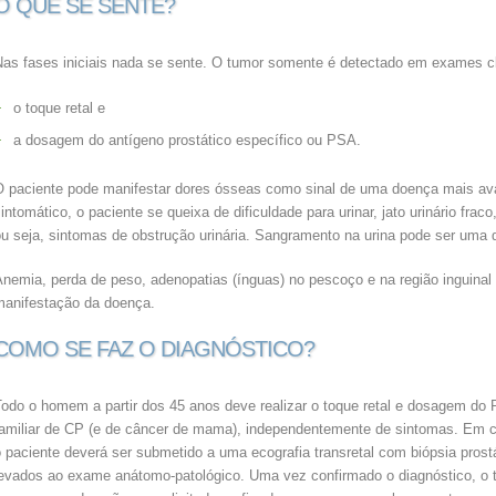
O QUE SE SENTE?
as fases iniciais nada se sente. O tumor somente é detectado em exames clín
o toque retal e
a dosagem do antígeno prostático específico ou PSA.
O paciente pode manifestar dores ósseas como sinal de uma doença mais a
intomático, o paciente se queixa de dificuldade para urinar, jato urinário fr
ou seja, sintomas de obstrução urinária. Sangramento na urina pode ser uma 
Anemia, perda de peso, adenopatias (ínguas) no pescoço e na região inguina
manifestação da doença.
COMO SE FAZ O DIAGNÓSTICO?
Todo o homem a partir dos 45 anos deve realizar o toque retal e dosagem do 
familiar de CP (e de câncer de mama), independentemente de sintomas. Em 
 paciente deverá ser submetido a uma ecografia transretal com biópsia prost
levados ao exame anátomo-patológico. Uma vez confirmado o diagnóstico, o tu